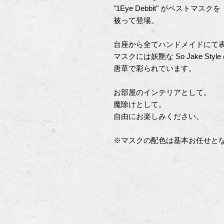
"1Eye Debbit" がペストマスクを
被って登場。
台座から全てハンドメイドにて
マスクには妖艶な So Jake Style
唐草で彩られています。
お部屋のインテリアとして。
魔除けとして。
自由にお楽しみください。
※マスクの配色は基本お任せと