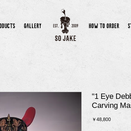
"1 Eye Debbi
Carving Ma
価
￥48,800
格