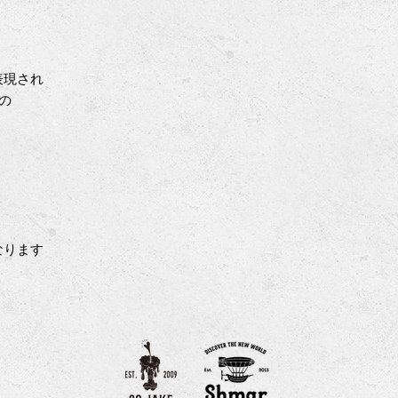
表現され
 の
なります