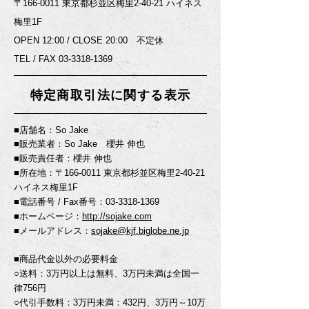
〒166-0011 東京都杉並区梅里2-40-21 ハイネス
梅里1F
OPEN 12:00 / CLOSE 20:00 不定休
TEL / FAX
03-3318-1369
特定商取引法に関する表示
■店舗名：So Jake
■販売業者：So Jake 櫻井 伸也
■販売責任者：櫻井 伸也
■所在地：〒166-0011 東京都杉並区梅里2-40-21
ハイネス梅里1F
■電話番号 / Fax番号：03-3318-1369
■ホームページ：
http://sojake.com
■メールアドレス：
sojake@kjf.biglobe.ne.jp
■商品代金以外の必要料金
○送料：3万円以上は無料、3万円未満は全国一
律756円
○代引手数料：3万円未満：432円、3万円～10万