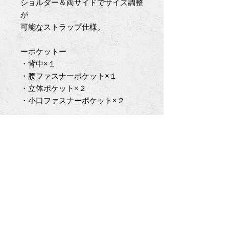
ショルダー＆両サイドでサイズ調整
が
可能なストラップ仕様。
ーポケットー
・背中×１
・腰ファスナーポケット×１
・立体ポケット×２
・小口ファスナーポケット×２
Fly Fishing のみならず
海、湖など様々なフィールドで
お楽しみ頂けます。
※浮力材は入っておりません。
ライナーは抗菌抗臭テストにパスし
た
メッシュ地になっております。