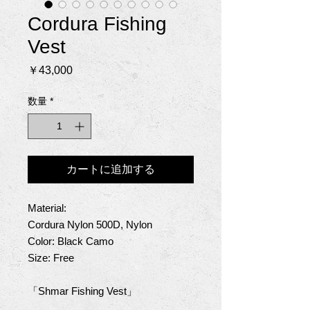
Cordura Fishing
Vest
価
￥43,000
格
数量
*
カートに追加する
Material:
Cordura Nylon 500D, Nylon
Color: Black Camo
Size: Free
「Shmar Fishing Vest」