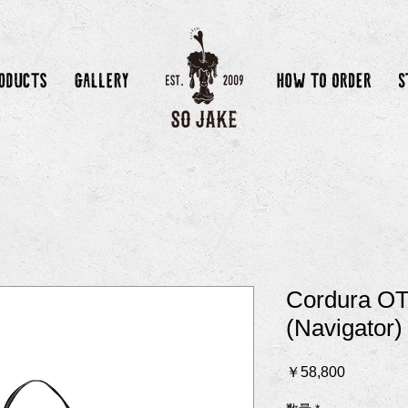
Cordura O
(Navigator)
価
￥58,800
格