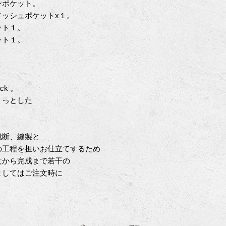
ンポケット。
ッシュポケットx１。
ット１。
ット１。
ack 。
ょっとした
！
裁断、縫製と
の工程を担いお仕立てするため
文から完成まで若干の
ましてはご注文時に