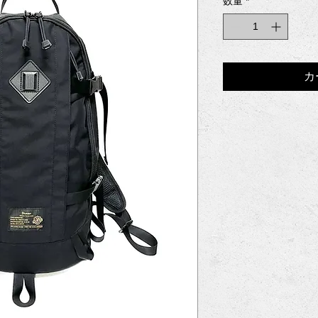
数量
*
カ