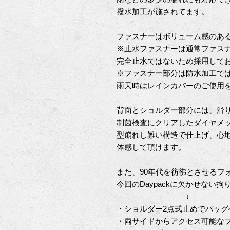
撥水加工が施されてます。
ファスナーはボリューム感のある
※止水ファスナーは通常ファス
完全止水ではないため採用して
※ファスナー部分は防水加工で
雨天時はレインカバーのご使用
背面とショルダー部分には、滑
制菌検査にクリアしたダイヤメ
型崩れし難い構造で仕上げ、心
体感して頂けます。
また、90年代を彷彿とさせるフ
今回のDaypackに欠かせない
↓
・ショルダー2点式止めでバッグ
・両サイドからアクセス可能な