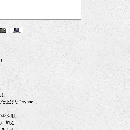
0ℓ）
返し
上げたDaypack。
00を採用。
度に加え
きるよう