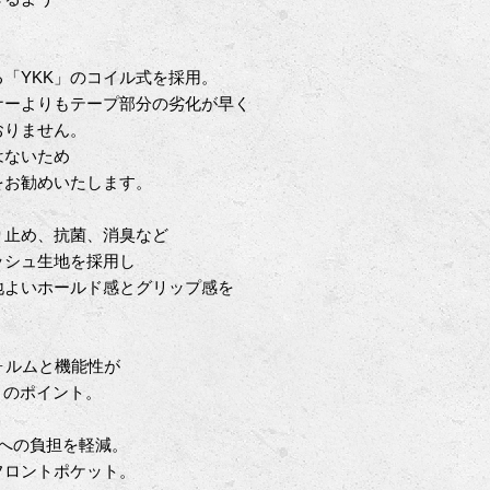
「YKK」のコイル式を採用。
ナーよりもテープ部分の劣化が早く
おりません。
はないため
をお勧めいたします。
り止め、抗菌、消臭など
ッシュ生地を採用し
地よいホールド感とグリップ感を
ォルムと機能性が
拘りのポイント。
への負担を軽減。
フロントポケット。