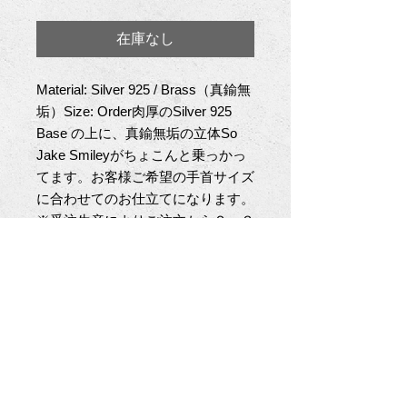
格
在庫なし
Material: Silver 925 / Brass（真鍮無
垢）Size: Order肉厚のSilver 925 
Base の上に、真鍮無垢の立体So 
Jake Smileyがちょこんと乗っかっ
てます。お客様ご希望の手首サイズ
に合わせてのお仕立てになります。
※受注生産によりご注文から２～３
週間お時間を頂きます。※商品代引
きご希望の際、クレジット決済での
お支払いも可能です。