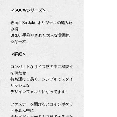
＜SQCWシリーズ＞
表面にSo Jake オリジナルの編み込
み柄
BRDが手彫りされた大人な雰囲気
◎な一本。
＜詳細＞
コンパクトなサイズ感の中に機能性
を持たせ
持ち運びし易く、シンプルでスタイ
リッシュな
デザインフォルムになってます。
ファスナーを開けるとコインポケッ
トを真ん中に
両サイドへカードを収納できるポケ