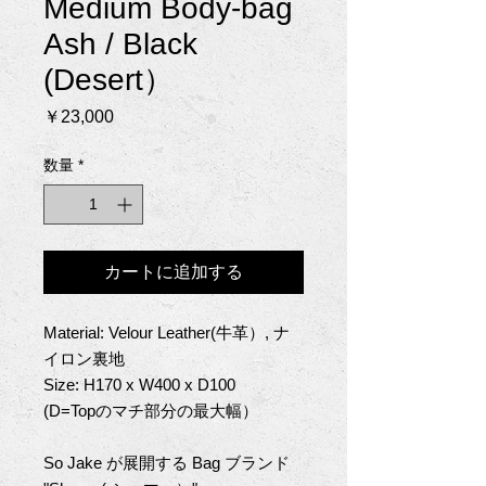
Medium Body-bag
Ash / Black
(Desert）
価
￥23,000
格
数量
*
カートに追加する
Material: Velour Leather(牛革）, ナ
イロン裏地
Size: H170 x W400 x D100
(D=Top
のマチ部分の最大幅）
So Jake
が展開する
Bag
ブランド