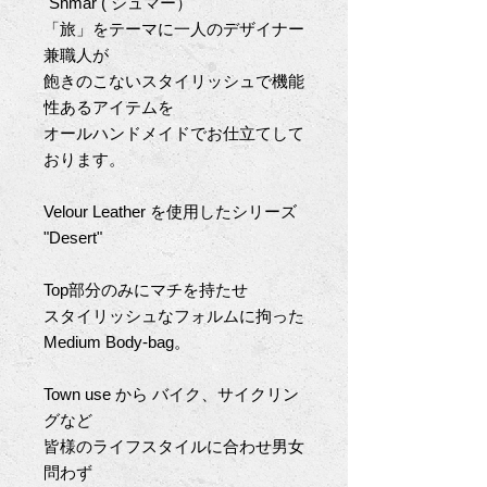
"Shmar (
シュマー）
"
「旅」をテーマに一人のデザイナー
兼職人が
飽きのこないスタイリッシュで機能
性あるアイテムを
オールハンドメイドでお仕立てして
おります。
Velour Leather
を使用したシリーズ
"Desert"
Top
部分のみにマチを持たせ
スタイリッシュなフォルムに拘った
Medium Body-bag
。
Town use
から
バイク、サイクリン
グなど
皆様のライフスタイルに合わせ男女
問わず