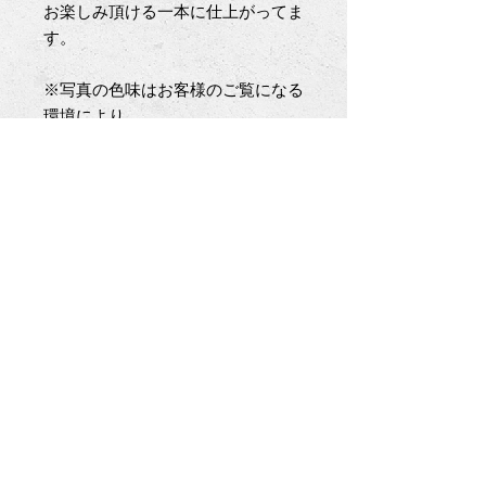
お楽しみ頂ける一本に仕上がってま
す。
※写真の色味はお客様のご覧になる
環境により
実際の商品と異なる場合が御座いま
す。
※デザインからパターン製作、裁
断、縫製と
一人のデザイナー兼職人が全ての工
程を担い
お仕立てするため在庫に限りが御座
います。
基本受注生産となり、在庫切れの場
合は
ご注文から完成まで若干のお時間を
頂きます。