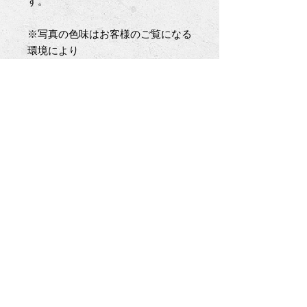
す。
※写真の色味はお客様のご覧になる
環境により
実際の商品と異なる場合が御座いま
す。
※デザインからパターン製作、裁
断、縫製と
一人のデザイナー兼職人が全ての工
程を担い
お仕立てするため在庫に限りが御座
います。
基本受注生産となり、在庫切れの場
合は
ご注文から完成まで若干のお時間を
頂きます。
納期に関しましてはご注文時にお伝