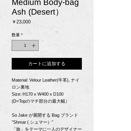
Medium Body-bag
Ash (Desert）
価
￥23,000
格
数量
*
カートに追加する
Material: Velour Leather(牛革), ナイ
ロン裏地
Size: H170 x W400 x D100
(D=Top
のマチ部分の最大幅）
So Jake
が展開する
Bag
ブランド
"Shmar (
シュマー）
"
「旅」をテーマに一人のデザイナー