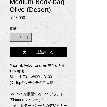
Medium Body-bag
Olive (Desert)
価
￥23,000
格
数量
*
カートに追加する
Material: Velour Leather(牛革), ナイ
ロン裏地
Size: H170 x W400 x D100
(D=Top
のマチ部分の最大幅）
So Jake
が展開する
Bag
ブランド
"Shmar (
シュマー）
"
「旅」をテーマに一人のデザイナー