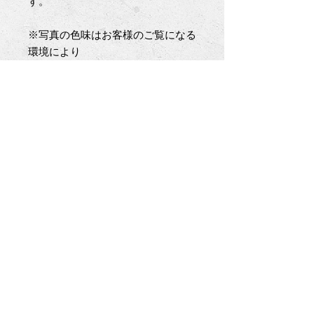
す。
※写真の色味はお客様のご覧になる
環境により
実際の商品と異なる場合が御座いま
す。
※デザインからパターン製作、裁
断、縫製と
一人のデザイナー兼職人が全ての工
程を担い
お仕立てするため在庫に限りが御座
います。
基本受注生産となり、在庫切れの場
合は
ご注文から完成まで若干のお時間を
頂きます。
納期に関しましてはご注文時にお伝