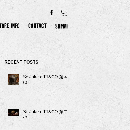
RECENT POSTS
So Jake x TT&CO 第４
弾
き
So Jake x TT&CO 第二
弾